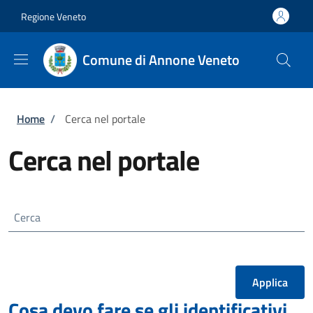
Salta al contenuto principale
Skip to footer content
Regione Veneto
Comune di Annone Veneto
Briciole di pane
Home
/
Cerca nel portale
Cerca nel portale
Cerca
Cosa devo fare se gli identificativi