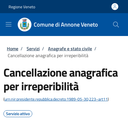
Salta al contenuto principale
Skip to footer content
Regione Veneto
Comune di Annone Veneto
Briciole di pane
Home
/
Servizi
/
Anagrafe e stato civile
/
Cancellazione anagrafica per irreperibilità
Cancellazione anagrafica
per irreperibilità
(
urn:nir:presidente.repubblica:decreto:1989-05-30;223~art11
)
Servizio attivo