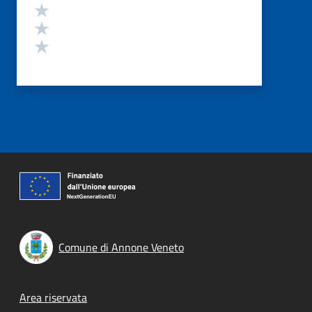
Valuta 3 stelle su 5
Valuta 2 stelle su 5
Valuta 1 stelle su 5
Comune di Annone Veneto
Footer menu
Area riservata