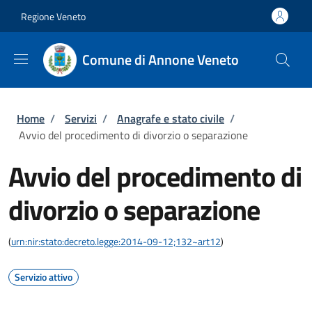
Salta al contenuto principale
Skip to footer content
Regione Veneto
Comune di Annone Veneto
Briciole di pane
Home
/
Servizi
/
Anagrafe e stato civile
/
Avvio del procedimento di divorzio o separazione
Avvio del procedimento di
divorzio o separazione
(
urn:nir:stato:decreto.legge:2014-09-12;132~art12
)
Servizio attivo