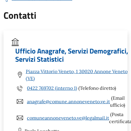
Contatti
Ufficio Anagrafe, Servizi Demografici,
Servizi Statistici
Piazza Vittorio Veneto, 1 30020 Annone Veneto
(VE)
0422 769702 (interno 1)
(Telefono diretto)
(Email
anagrafe@comune.annoneveneto.ve.it
ufficio)
(Posta
comuneannoneveneto.ve@legalmail.it
certificat
Paola
Lucchetta