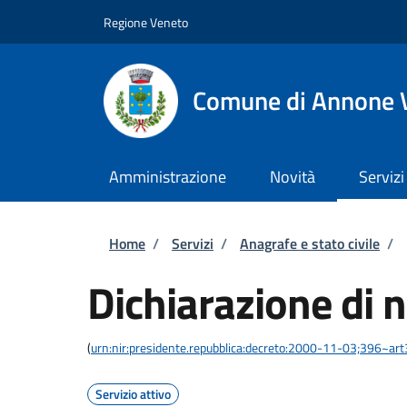
Salta al contenuto principale
Skip to footer content
Regione Veneto
Comune di Annone 
Amministrazione
Novità
Servizi
Briciole di pane
Home
/
Servizi
/
Anagrafe e stato civile
/
Dichiarazione di n
(
urn:nir:presidente.repubblica:decreto:2000-11-03;396~ar
Servizio attivo