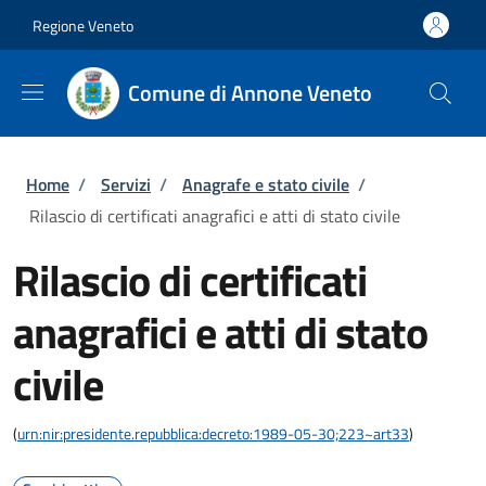
Salta al contenuto principale
Skip to footer content
Regione Veneto
Comune di Annone Veneto
Briciole di pane
Home
/
Servizi
/
Anagrafe e stato civile
/
Rilascio di certificati anagrafici e atti di stato civile
Rilascio di certificati
anagrafici e atti di stato
civile
(
urn:nir:presidente.repubblica:decreto:1989-05-30;223~art33
)