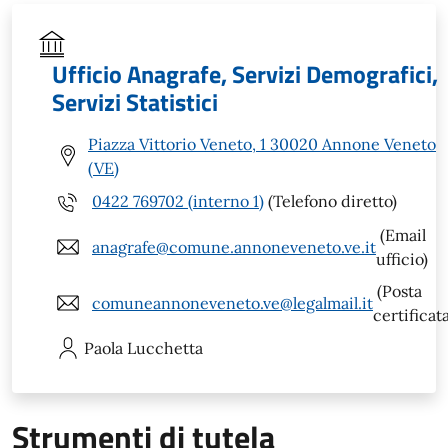
Ufficio Anagrafe, Servizi Demografici,
Servizi Statistici
Piazza Vittorio Veneto, 1 30020 Annone Veneto
(VE)
0422 769702 (interno 1)
(Telefono diretto)
(Email
anagrafe@comune.annoneveneto.ve.it
ufficio)
(Posta
comuneannoneveneto.ve@legalmail.it
certificat
Paola
Lucchetta
Strumenti di tutela