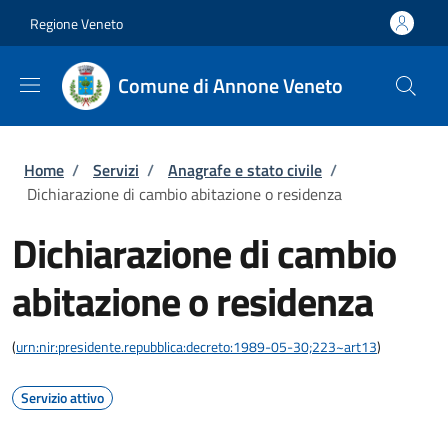
Salta al contenuto principale
Skip to footer content
Regione Veneto
Comune di Annone Veneto
Briciole di pane
Home
/
Servizi
/
Anagrafe e stato civile
/
Dichiarazione di cambio abitazione o residenza
Dichiarazione di cambio
abitazione o residenza
(
urn:nir:presidente.repubblica:decreto:1989-05-30;223~art13
)
Servizio attivo