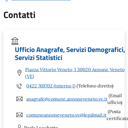
Contatti
Ufficio Anagrafe, Servizi Demografici,
Servizi Statistici
Piazza Vittorio Veneto, 1 30020 Annone Veneto
(VE)
0422 769702 (interno 1)
(Telefono diretto)
(Email
anagrafe@comune.annoneveneto.ve.it
ufficio)
(Posta
comuneannoneveneto.ve@legalmail.it
certificat
Paola
Lucchetta