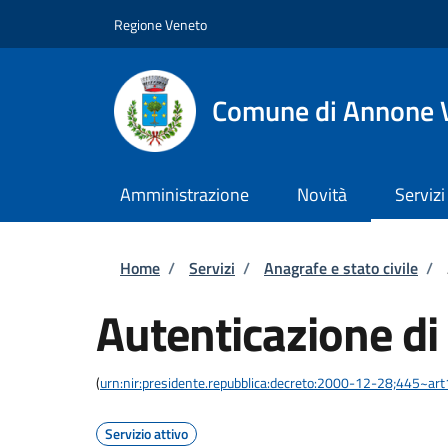
Salta al contenuto principale
Skip to footer content
Regione Veneto
Comune di Annone 
Amministrazione
Novità
Servizi
Briciole di pane
Home
/
Servizi
/
Anagrafe e stato civile
/
Autenticazione di
(
urn:nir:presidente.repubblica:decreto:2000-12-28;445~ar
Servizio attivo