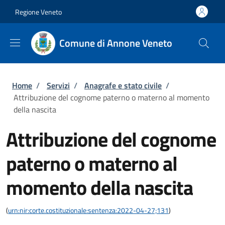
Salta al contenuto principale
Skip to footer content
Regione Veneto
Comune di Annone Veneto
Briciole di pane
Home
/
Servizi
/
Anagrafe e stato civile
/
Attribuzione del cognome paterno o materno al momento
della nascita
Attribuzione del cognome
paterno o materno al
momento della nascita
(
urn:nir:corte.costituzionale:sentenza:2022-04-27;131
)