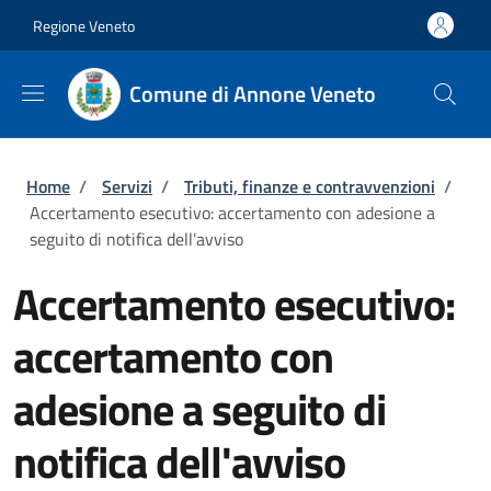
Salta al contenuto principale
Skip to footer content
Regione Veneto
Comune di Annone Veneto
Briciole di pane
Home
/
Servizi
/
Tributi, finanze e contravvenzioni
/
Accertamento esecutivo: accertamento con adesione a
seguito di notifica dell'avviso
Accertamento esecutivo:
accertamento con
adesione a seguito di
notifica dell'avviso