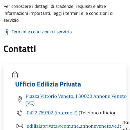
Per conoscere i dettagli di scadenze, requisiti e altre
informazioni importanti, leggi i termini e le condizioni di
servizio.
Termini e condizioni di servizio
Contatti
Ufficio Edilizia Privata
Piazza Vittorio Veneto, 1 30020 Annone Veneto
(VE)
0422 769702 (interno 2)
(Telefono ufficio)
(Em
ediliziaprivata@comune.annoneveneto.ve.it
uffi