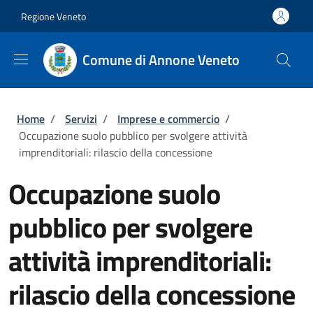
Salta al contenuto principale
Skip to footer content
Regione Veneto
Comune di Annone Veneto
Briciole di pane
Home
/
Servizi
/
Imprese e commercio
/
Occupazione suolo pubblico per svolgere attività
imprenditoriali: rilascio della concessione
Occupazione suolo
pubblico per svolgere
attività imprenditoriali:
rilascio della concessione