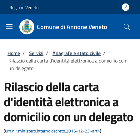
Salta al contenuto principale
Skip to footer content
Regione Veneto
Comune di Annone Veneto
Briciole di pane
Home
/
Servizi
/
Anagrafe e stato civile
/
Rilascio della carta d'identità elettronica a domicilio con
un delegato
Rilascio della carta
d'identità elettronica a
domicilio con un delegato
(
urn:nir:ministero.interno:decreto:2015-12-23~art4
)