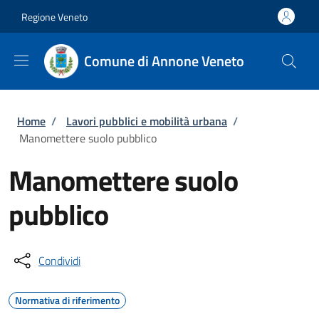
Salta al contenuto principale
Skip to footer content
Regione Veneto
Comune di Annone Veneto
Briciole di pane
Home
/
Lavori pubblici e mobilità urbana
/
Manomettere suolo pubblico
Manomettere suolo
pubblico
Condividi
Normativa di riferimento