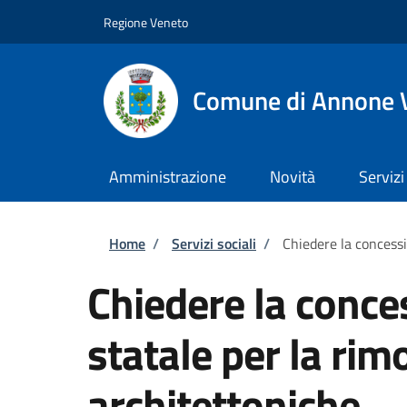
Salta al contenuto principale
Skip to footer content
Regione Veneto
Comune di Annone 
Amministrazione
Novità
Servizi
Briciole di pane
Home
/
Servizi sociali
/
Chiedere la concessi
Chiedere la conce
statale per la rim
architettoniche