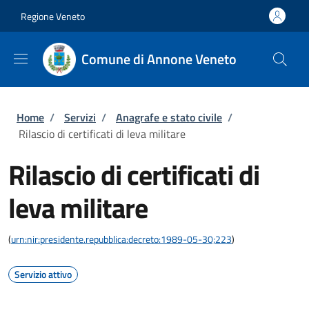
Salta al contenuto principale
Skip to footer content
Regione Veneto
Comune di Annone Veneto
Briciole di pane
Home
/
Servizi
/
Anagrafe e stato civile
/
Rilascio di certificati di leva militare
Rilascio di certificati di
leva militare
(
urn:nir:presidente.repubblica:decreto:1989-05-30;223
)
Servizio attivo