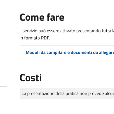
Come fare
Il servizio può essere attivato presentando tutta
in formato PDF.
Moduli da compilare e documenti da allegar
Costi
Tipo di pagamento
Importo
La presentazione della pratica non prevede al