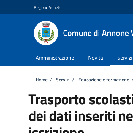
Salta al contenuto principale
Skip to footer content
Regione Veneto
Comune di Annone 
Amministrazione
Novità
Servizi
Briciole di pane
Home
/
Servizi
/
Educazione e formazione
Trasporto scolas
dei dati inseriti 
iscrizione