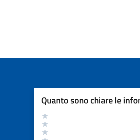
Quanto sono chiare le info
Valutazione
Valuta 5 stelle su 5
Valuta 4 stelle su 5
Valuta 3 stelle su 5
Valuta 2 stelle su 5